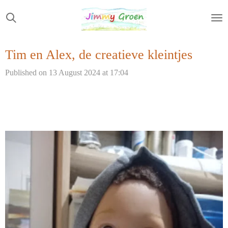
Skip
to
main
Tim en Alex, de creatieve kleintjes
content
Published on 13 August 2024 at 17:04