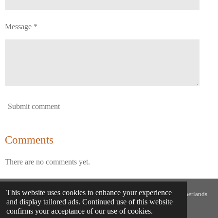
Message *
Submit comment
Comments
There are no comments yet.
This website uses cookies to enhance your experience
This website has been archived by the National Library of the Netherlands
and display tailored ads. Continued use of this website
(KB) as national digital heritage
confirms your acceptance of our use of cookies.
© 2024 - 2026 Jimmy Groen