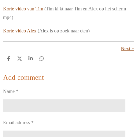
Korte video van Tim
(Tim kijkt naar Tim en Alex op het scherm
mp4)
Korte video Alex
(Alex is op zoek naar eten)
Next
»
S
S
S
S
h
h
h
h
a
a
a
a
r
r
r
r
Add comment
e
e
e
e
Name *
Email address *